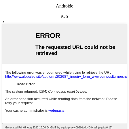
Androide
iOS
x