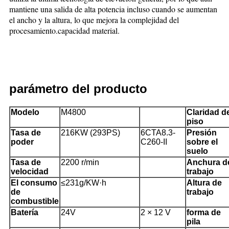
mantiene una salida de alta potencia incluso cuando se aumentan
el ancho y la altura, lo que mejora la complejidad del
procesamiento.capacidad material.
parámetro del producto
Modelo
M4800
Claridad d
piso
Tasa de
216KW (293PS)
6CTA8.3-
Presión
poder
C26
0-II
sobre el
suelo
Tasa de
2200 r/min
Anchura d
velocidad
trabajo
El consumo
≤231g/KW·h
Altura de
de
trabajo
combustible
Batería
24V
2 × 12 V
forma de
pila