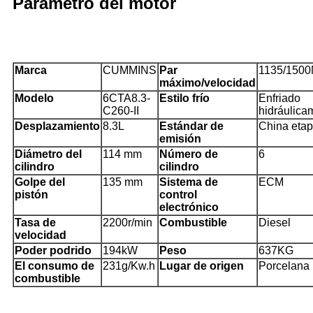
Parámetro del motor
Marca
CUMMINS
Par
1135/1500
máximo/velocidad
Modelo
6CTA8.3-
Estilo frío
Enfriado
C260-II
hidráulica
Desplazamiento
8.3L
Estándar de
China etap
emisión
Diámetro del
114 mm
Número de
6
cilindro
cilindro
Golpe del
135 mm
Sistema de
ECM
pistón
control
electrónico
Tasa de
2200r/min
Combustible
Diesel
velocidad
Poder podrido
194kW
Peso
637KG
El consumo de
231g/Kw.h
Lugar de origen
Porcelana
combustible