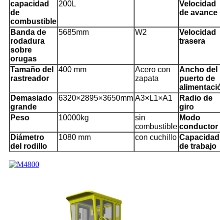
capacidad
200L
Velocidad
de
de avance
combustible
Banda de
5685mm
W2
Velocidad
rodadura
trasera
sobre
orugas
Tamaño del
400 mm
Acero con
Ancho del
rastreador
zapata
puerto de
alimentaci
Demasiado
6320×2895×3650mm
A3×L1×A1
Radio de
grande
giro
Peso
10000kg
sin
Modo
combustible
conductor
Diámetro
1080 mm
con cuchillo
Capacidad
del rodillo
de trabajo